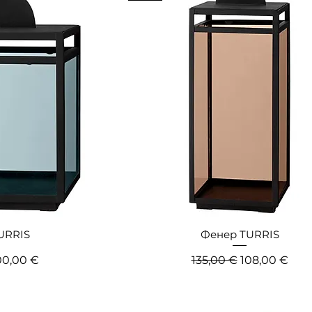
URRIS
Фенер TURRIS
цена
родажна цена
Редовна цена
Продажна ц
00,00 €
135,00 €
108,00 €