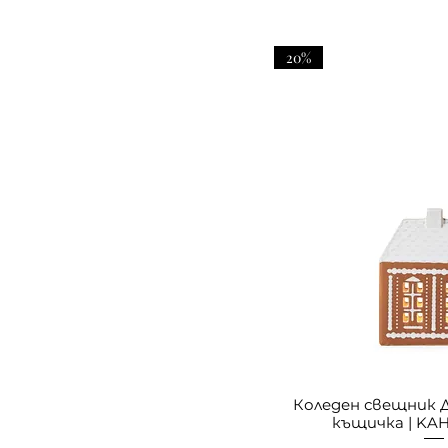
20%
Коледен свещник
къщичка | KAH