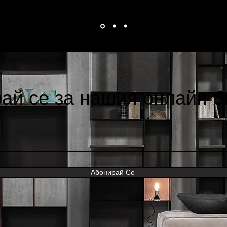
ай се за нашия онлайн 
Абонирай Се