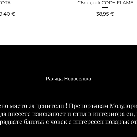
TOTA
Свещник CODY FLAME
цена
родажна цена
Цена
9,40 €
38,95 €
Ралица Новоселска
но място за ценители ! Препоръчвам Модулoри
 да внесете изисканост и стил в интериора си, 
арадвате близък с човек с интересен подарък от