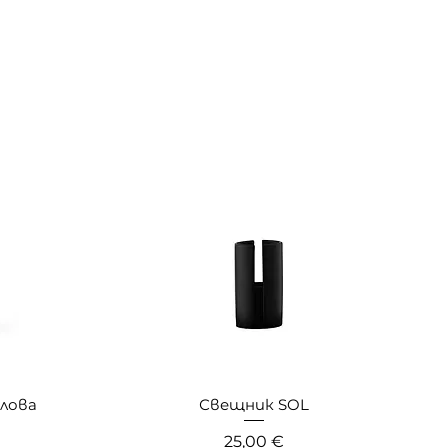
лова
Свещник SOL
Цена
25,00 €