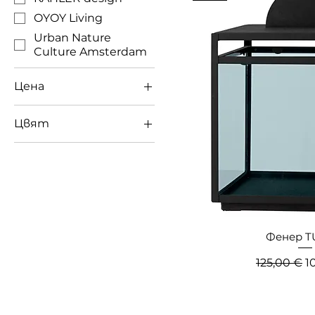
OYOY Living
Urban Nature
Culture Amsterdam
Цена
Цвят
25 €
108 €
Фенер T
Редовна 
П
125,00 €
1