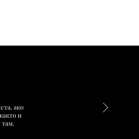
ста, ако
както и
 там.