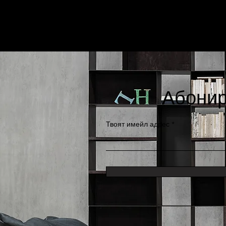
Абонир
Твоят имейл адрес