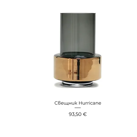
Свещник Hurricane
ена
Цена
93,50 €