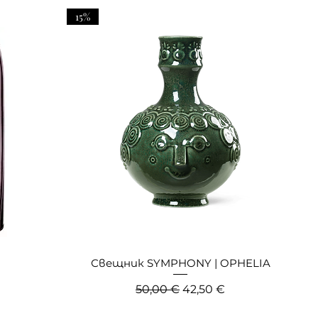
15%
Свещник SYMPHONY | OPHELIA
цена
Редовна цена
Продажна цена
50,00 €
42,50 €