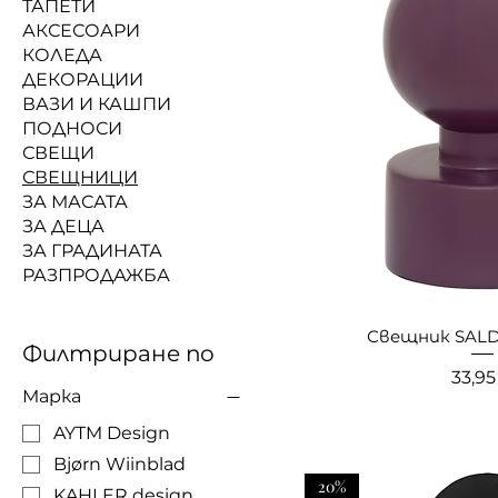
ТАПЕТИ
АКСЕСОАРИ
КОЛЕДА
ДЕКОРАЦИИ
ВАЗИ И КАШПИ
ПОДНОСИ
СВЕЩИ
СВЕЩНИЦИ
ЗА МАСАТА
ЗА ДЕЦА
ЗА ГРАДИНАТА
РАЗПРОДАЖБА
Свещник SAL
Филтриране по
Цена
33,95
Марка
AYTM Design
Bjørn Wiinblad
20%
KAHLER design