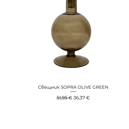
Свещник SOPRA OLIVE GREEN
Редовна цена
Продажна цена
51,95 €
36,37 €