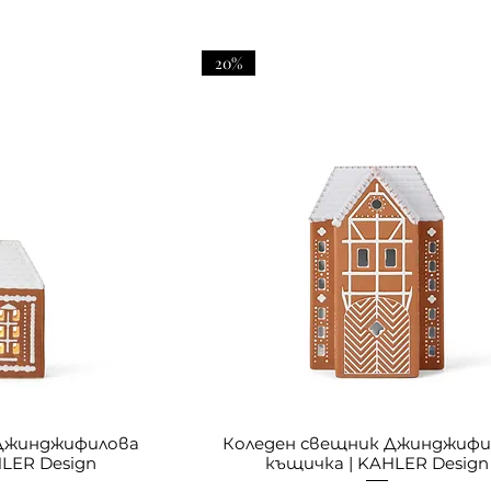
20%
 Джинджифилова
Коледен свещник Джинджифи
LER Design
къщичка | KAHLER Design